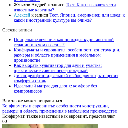
Жмыхов Андрей
к записи
Тест: Как называются эти
известные картины?
Алексей
к записи
Тест. Японец, американец или швед: к
какой иностранной культуре вы ближе?
Свежие записи
Прицельное лечение: как проходит курс таргетной
терапии и в чем его сила?
Конфирматы и евровинты: особенности конструкции,
размеры и область применения в мебельном
производстве
Как выбрать культиватор для дачи и участка:
практические советы перед покупкой
Диван-дельфин: идеальный выбор для тех, кто ценит
комфорт и стиль
Идеальный матрас для двоих: комфорт без
компромиссов
Вам также может понравиться
Конфирматы и евровинты: особенности конструкции,
размеры и область применения в мебельном производстве
Конфирмат, также известный как евровинт, представляет
0
0