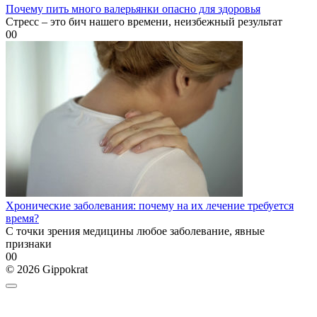
Почему пить много валерьянки опасно для здоровья
Стресс – это бич нашего времени, неизбежный результат
0
0
Хронические заболевания: почему на их лечение требуется
время?
С точки зрения медицины любое заболевание, явные
признаки
0
0
© 2026 Gippokrat