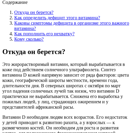
Содержание
Откуда он берется?
Как определить дефицит этого витамина?
Каковы симптомы дефицита в организме этого важного
витамина?
Как пополнить его нехватку?
Кому сколько?
Откуда он берется?
Это жирорастворимый витамин, который вырабатывается в
коже под действием солнечного ультрафиолета. Синтез
витамина D кожей напрямую зависит от ряда факторов: цвета
кожи, географической широты местности, времени года,
длительности дня. В северных широтах с октября по март
угол падения солнечных лучей так низок, что витамин D
практически не вырабатывается. Снижена его выработка у
пожилых людей, у лиц, страдающих ожирением и у
представителей африканской расы.
Витамин D необходим людям всех возрастов. Его недостаток
у детей приводит к развитию рахита, а у взрослых — к
размягчению костей. Он необходим для роста и развития