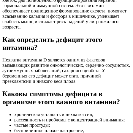
клеток, для полноценного функционирования нервной,
гормональной и иммунной систем. Этот витамин
обеспечивает полноценное формирование скелета, помогает
всасыванию кальция и фосфора в кишечнике, уменьшает
слабость мышц и снижает риск падений у лиц пожилого
возраста.
Как определить дефицит этого
витамина?
Нехватка витамина D является одним из факторов,
вызывающих развитие онкологических, сердечно-сосудистых,
аутоиммунных заболеваний, сахарного диабета. У
беременных его дефицит может стать причиной
преэклампсии и низкого веса плода.
Каковы симптомы дефицита в
организме этого важного витамина?
хроническая усталость и нехватка сил;
рассеянность и проблемы с концентрацией внимания;
частые простуды;
беспричинное плохое настроение;