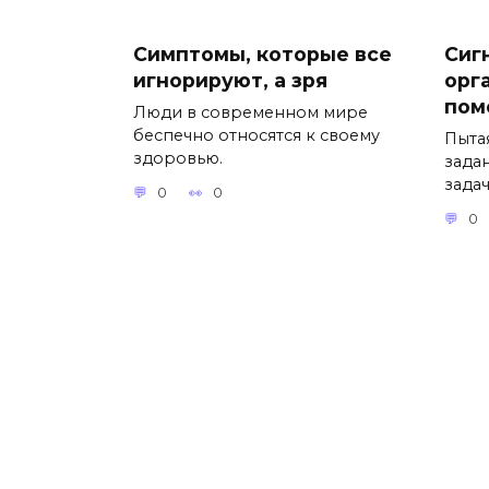
Симптомы, которые все
Сиг
игнорируют, а зря
орг
пом
Люди в современном мире
беспечно относятся к своему
Пыта
здоровью.
зада
зада
0
0
0