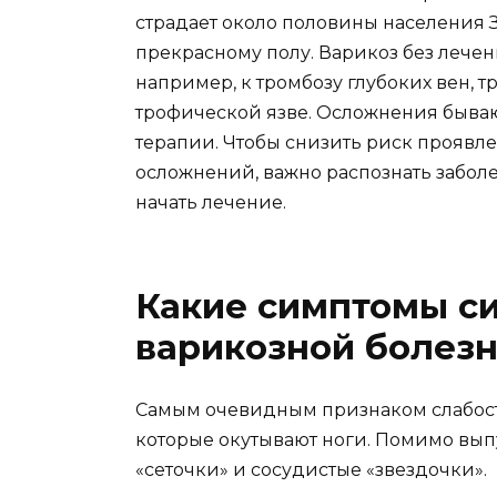
страдает около половины населения 
прекрасному полу. Варикоз без лече
например, к тромбозу глубоких вен, т
трофической язве. Осложнения быва
терапии. Чтобы снизить риск прояв
осложнений, важно распознать заболе
начать лечение.
Какие симптомы с
варикозной болез
Самым очевидным признаком слабости
которые окутывают ноги. Помимо выпу
«сеточки» и сосудистые «звездочки».