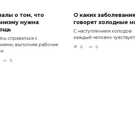
налы о том, что
О каких заболевани
анизму нужна
говорят холодные н
ощь
С наступлением холодов
каждый человек чувствует,
ясь справиться с
ниями, выполняя рабочие
0
0
чи
0