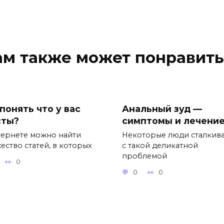
ам также может понравить
понять что у вас
Анальный зуд —
сты?
симптомы и лечени
тернете можно найти
Некоторые люди сталкив
ество статей, в которых
с такой деликатной
проблемой
0
0
0