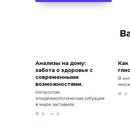
В
Анализы на дому:
Как 
забота о здоровье с
гли
современными
В ин
возможностями.
множ
Непростая
0
эпидемиологическая ситуация
в мире заставила
0
0