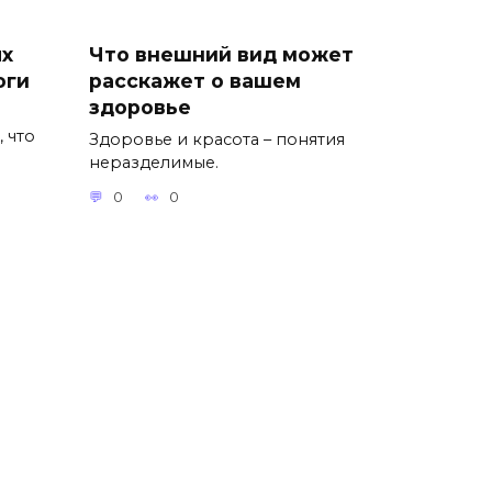
ях
Что внешний вид может
оги
расскажет о вашем
здоровье
 что
Здоровье и красота – понятия
неразделимые.
0
0