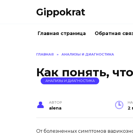
Skip
Gippokrat
to
content
Главная страница
Обратная свя
ГЛАВНАЯ
»
АНАЛИЗЫ И ДИАГНОСТИКА
Как понять, что
АНАЛИЗЫ И ДИАГНОСТИКА
АВТОР
НА
alena
2 
От болезненных симптомов варикозн