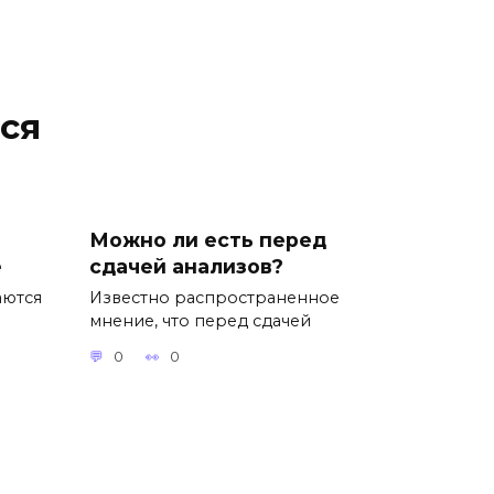
ся
Можно ли есть перед
е
сдачей анализов?
аются
Известно распространенное
мнение, что перед сдачей
0
0