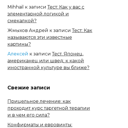
Mihhail
к записи
Тест: Как у вас с
элементарной логикой и
смекалкой?
Жмыхов Андрей
к записи
Тест: Как
называются эти известные
картины?
Алексей
к записи
Тест. Японец,
американец или швед: к какой
иностранной культуре вы ближе?
Свежие записи
Прицельное лечение: как
проходит курс таргетной терапии
и в чем его сила?
Конфирматы и евровинты: