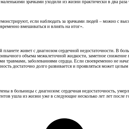
с маленькими зрачками уходили из жизни практически в два раза 
монстрируют, если наблюдать за зрачками людей – можно с выс
евременно вмешиваться и влиять на итог».
й планете живет с диагнозом сердечной недостаточности. В бол
привычного объема межклеточной жидкости, заметное снижение п
ми травмами, заболеваниями сердца. Если своевременно не начат
чность достаточно долго развивается и проявляться может целым
ены в больницы с диагнозом: сердечная недостаточность, умер
ентов ушла из жизни уже в следующие несколько лет лет после г